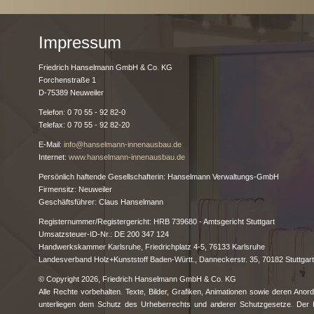
Impressum
Friedrich Hanselmann GmbH & Co. KG
Forchenstraße 1
D-75389 Neuweiler
Telefon: 0 70 55 - 92 82-0
Telefax: 0 70 55 - 92 82-20
E-Mail:
info@hanselmann-innenausbau.de
Internet:
www.hanselmann-innenausbau.de
Persönlich haftende Gesellschafterin: Hanselmann Verwaltungs-GmbH
Firmensitz: Neuweiler
Geschäftsführer: Claus Hanselmann
Registernummer/Registergericht: HRB 739680 - Amtsgericht Stuttgart
Umsatzsteuer-ID-Nr.: DE 200 347 124
Handwerkskammer Karlsruhe, Friedrichplatz 4-5, 76133 Karlsruhe
Landesverband Holz+Kunststoff Baden-Württ., Danneckerstr. 35, 70182 Stuttgart
© Copyright 2026, Friedrich Hanselmann GmbH & Co. KG
Alle Rechte vorbehalten. Texte, Bilder, Grafiken, Animationen sowie deren Ano
unterliegen dem Schutz des Urheberrechts und anderer Schutzgesetze. Der In